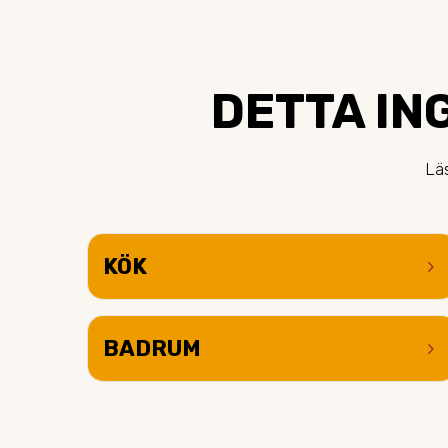
DETTA ING
Läs
KÖK
keyboard_arrow_right
BADRUM
keyboard_arrow_right