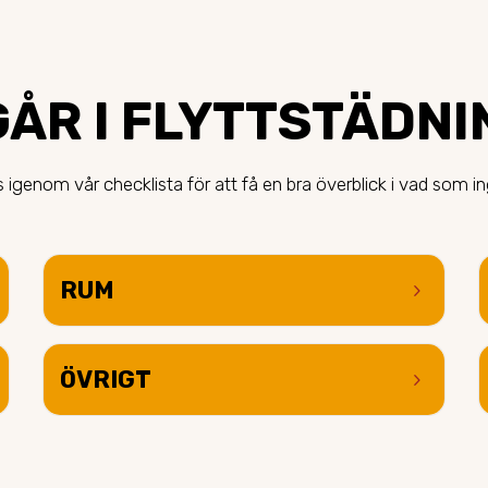
ÅR I FLYTTSTÄDNIN
 igenom vår checklista för att få en bra överblick i vad som in
RUM
keyboard_arrow_right
ÖVRIGT
keyboard_arrow_right