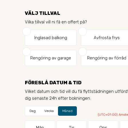
VÄLJ TILLVAL
Vilka tillval vill ni få en offert på?
Inglasad balkong
Avfrosta frys
Rengöring av garage
Rengöring av förråd
FÖRESLÅ DATUM & TID
Vilket datum och tid vill du få flyttstädningen utför
dig senaste 24h efter bokningen.
Dag
Vecka
Månad
(UTC+01:00) Amster
Mån
Tis
Ons