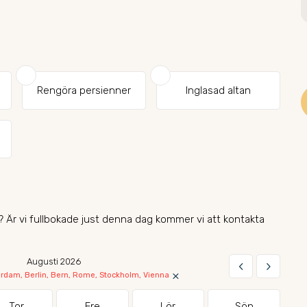
Rengöra persienner
Inglasad altan
d? Är vi fullbokade just denna dag kommer vi att kontakta
Augusti 2026
keyboard_arrow_left
keyboard_arrow_right
×
dam, Berlin, Bern, Rome, Stockholm, Vienna
Tor
Fre
Lör
Sön