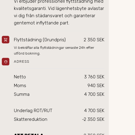
Vi erbjuder professionell flyttstädning med 
kvalitetsgaranti. Vid lägenhetsbyte avlastar 
vi dig från städansvaret och garanterar 
gentemot inflyttande part.
Flyttstädning (Grundpris)
2 350 SEK
shopping_cart
Vi bekräftar alla flyttstädningar senaste 24h efter 
utförd bokning.
location_on
ADRESS
Netto
3 760 SEK
Moms
940 SEK
Summa
4 700 SEK
Underlag ROT/RUT
4 700 SEK
Skattereduktion
-2 350 SEK