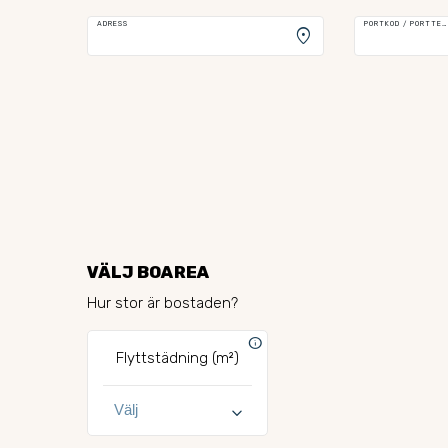
ADRESS
PORTKOD / PORTTELEFON
location_on
VÄLJ BOAREA
Hur stor är bostaden?
info
Flyttstädning (m²)
keyboard_arrow_down