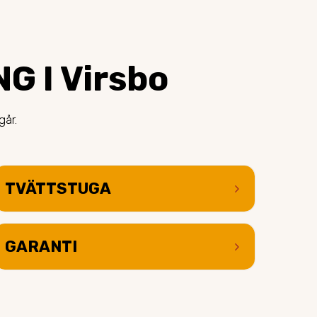
G I Virsbo
går.
TVÄTTSTUGA
keyboard_arrow_right
GARANTI
keyboard_arrow_right