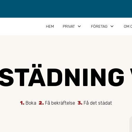
keyboard_arrow_down
keyboard_arrow_down
HEM
PRIVAT
FÖRETAG
OM 
STÄDNING 
1.
Boka
2.
Få bekräftelse
3.
Få det städat