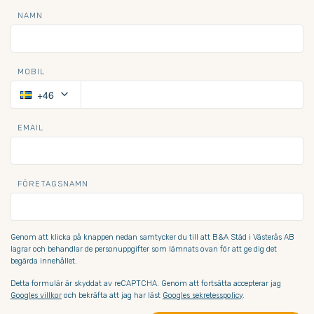
NAMN
MOBIL
keyboard_arrow_down
+46
EMAIL
FÖRETAGSNAMN
Genom att klicka på knappen nedan samtycker du till att B&A Städ i Västerås AB 
lagrar och behandlar de personuppgifter som lämnats ovan för att ge dig det 
begärda innehållet.
Detta formulär är skyddat av reCAPTCHA. Genom att fortsätta accepterar jag
Googles villkor
och bekräfta att jag har läst
Googles sekretesspolicy
.