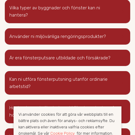
Vilka typer av byggnader och fönster kan ni
keyboard_arrow_right
hantera?
keyboard_arrow_right
Använder ni miljövänliga rengöringsprodukter?
keyboard_arrow_right
Är era fönsterputsare utbildade och försäkrade?
Kan ni utföra fönsterputsning utanför ordinarie
keyboard_arrow_right
arbetstid?
Hur hanterar ni säkerheten vid fönsterputsning på
keyboard_arrow_right
Vi använder cookies för att göra vår webbplats till en
hög höjd?
bättre plats och även för analys- och reklamsyfte. Du
kan aktivera eller inaktivera valfria cookies efter
önskemål. Se vår
Cookie Policy
för mer information.