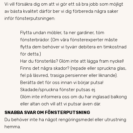
Vi vill försäkra dig om att vi gör ett så bra jobb som möjligt
av bästa kvalitet därför ber vi dig förbereda några saker
inför fönsterputsningen:
Flytta undan möbler, ta ner gardiner, töm
fönsterbrädor. (Om våra fönsterexperter måste
flytta dem behöver vi tyvärr debitera en timkostnad
för detta.)
Har du fönsterlås? Glöm inte att lägga fram nyckel!
Finns det några skador? (repade eller spruckna glas,
fel på låsvred, trasiga persienner eller liknande).
Berätta det för oss innan vi börjar putsa!
Skadade/spruckna fönster putsas ej.
Glöm inte informera oss om du har inglasad balkong
eller altan och vill att vi putsar även där.
SNABBA SVAR OM FÖNSTERPUTSNING
Du behöver inte ha något rengöringsmedel eller utrustning
hemma.