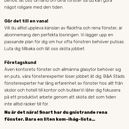
behov, låt oss ta hand om dina fönster så du kan göra
något roligare med den tiden.
Gör det till en vana!
Vill du alltid uppleva känslan av fläckfria och rena fönster, är
abonnemang den perfekta lösningen. Vi lägger upp en
passande plan för dig om hur ofta fönstren behöver putsas.
Luta dig tillbaka och låt oss sköta jobbet.
Företagskund
Även kontorets fönster och allmänna glasytor behöver sig
en puts, våra fönsterexperter löser jobbet åt dig. B&A Städs
fönsterexperter har lång erfarenhet av fönster hos allt från
skolor och hotell till kontor och butiker.Vi låter dig fokusera
på ett produktivt arbete genom att sköta det som tiden
inte alltid räcker till för.
Nu är det nära! Snart har du gnistrande rena
fönster. Bara en liten kom-ihåg-lista…