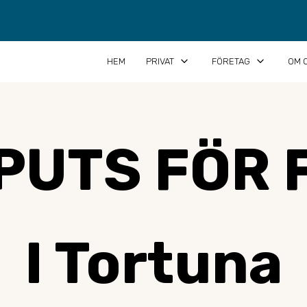
keyboard_arrow_down
keyboard_arrow_down
HEM
PRIVAT
FÖRETAG
OM 
PUTS FÖR 
I Tortuna