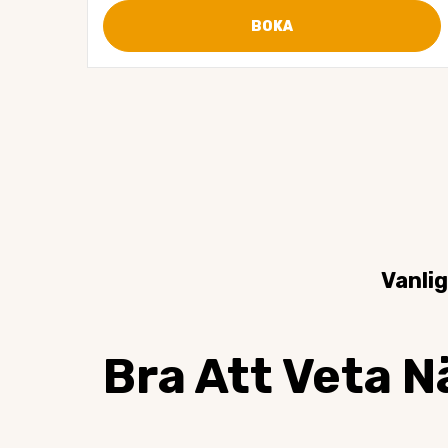
BOKA
Vanli
Bra Att Veta N