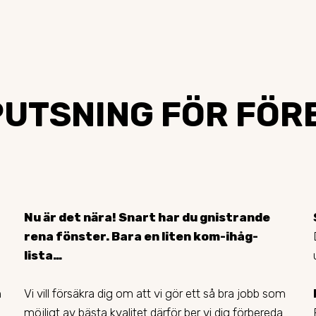
UTSNING FÖR FÖRET
Nu är det nära! Snart har du gnistrande
rena fönster. Bara en liten kom-ihåg-
lista…
n
Vi vill försäkra dig om att vi gör ett så bra jobb som
möjligt av bästa kvalitet därför ber vi dig förbereda