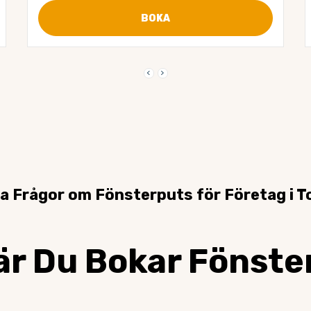
BOKA
keyboard_arrow_left
keyboard_arrow_right
ga Frågor om Fönsterputs för Företag i T
är Du Bokar Fönste