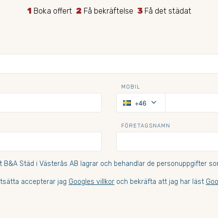
1
Boka offert
2
Få bekräftelse
3
Få det städat
MOBIL
keyboard_arrow_down
+46
FÖRETAGSNAMN
t B&A Städ i Västerås AB lagrar och behandlar de personuppgifter som
tsätta accepterar jag
Googles villkor
och bekräfta att jag har läst
Goo