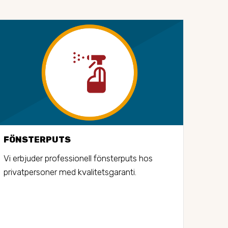
FÖNSTERPUTS
STO
Vi erbjuder professionell fönsterputs hos 
Vi er
privatpersoner med kvalitetsgaranti.
stors
bost
gånge