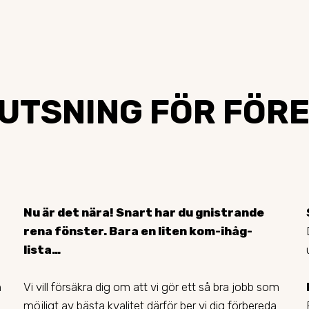
TSNING FÖR FÖRET
Nu är det nära! Snart har du gnistrande
rena fönster. Bara en liten kom-ihåg-
lista…
n
Vi vill försäkra dig om att vi gör ett så bra jobb som
möjligt av bästa kvalitet därför ber vi dig förbereda