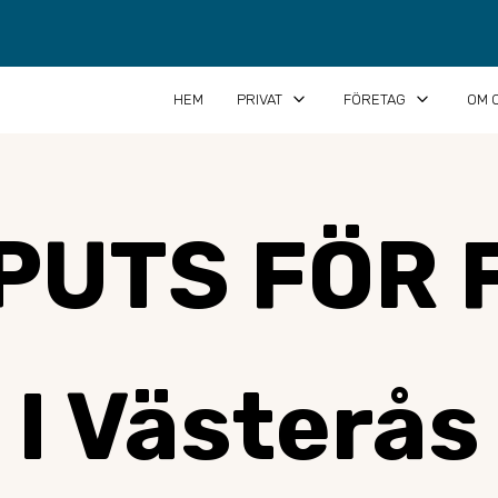
keyboard_arrow_down
keyboard_arrow_down
HEM
PRIVAT
FÖRETAG
OM 
PUTS FÖR 
I Västerås