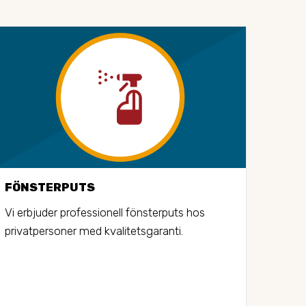
FÖNSTERPUTS
STO
Vi erbjuder professionell fönsterputs hos 
Vi er
privatpersoner med kvalitetsgaranti.
stors
bost
gånge