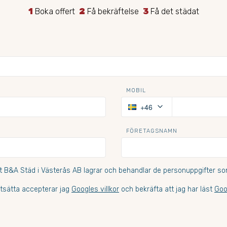
1
Boka offert
2
Få bekräftelse
3
Få det städat
MOBIL
keyboard_arrow_down
+46
FÖRETAGSNAMN
t B&A Städ i Västerås AB lagrar och behandlar de personuppgifter som
tsätta accepterar jag
Googles villkor
och bekräfta att jag har läst
Goo