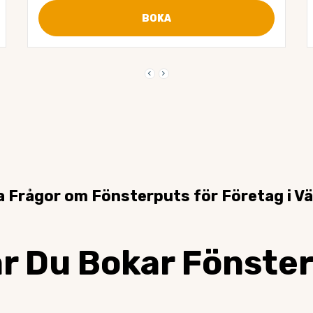
BOKA
keyboard_arrow_left
keyboard_arrow_right
a Frågor om Fönsterputs för Företag i V
är Du Bokar Fönster