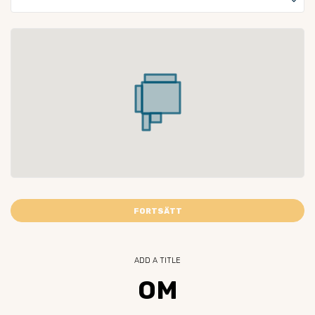
keyboard_arrow_down
FORTSÄTT
ADD A TITLE
OM