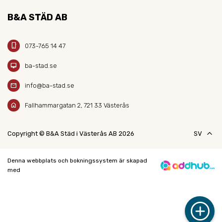
B&A STÄD AB
phone_iphone
073-765 14 47
desktop_mac
ba-stad.se
mail
info@ba-stad.se
home
Fallhammargatan 2, 721 33 Västerås
keyboard_arrow_up
Copyright © B&A Städ i Västerås AB 2026
SV
Denna webbplats och bokningssystem är skapad
med
add_circle