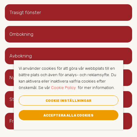
keyboard_arrow_right
Trasigt fönster
keyboard_arrow_right
Ombokning
keyboard_arrow_right
Avbokning
Vi använder cookies för att göra vår webbplats till en
bättre plats och även för analys- och reklamsyfte. Du
keyboard_arrow_right
Nycklar
kan aktivera eller inaktivera valfria cookies efter
önskemål. Se vår
Cookie Policy
för mer information.
keyboard_arrow_right
Städutrustning
COOKIE INSTÄLLNINGAR
ACCEPTERA ALLA COOKIES
keyboard_arrow_right
Frekvens