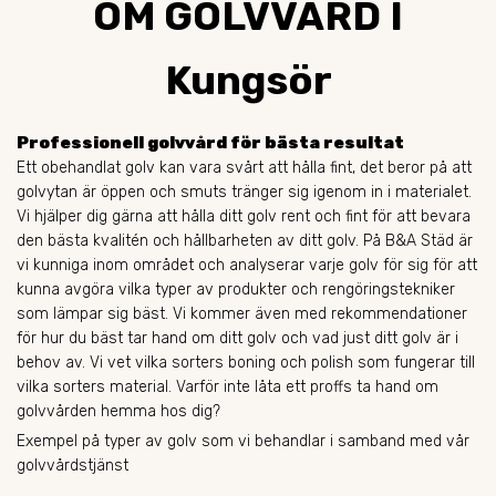
OM GOLVVÅRD I
Kungsör
Professionell golvvård för bästa resultat
Ett obehandlat golv kan vara svårt att hålla fint, det beror på att
golvytan är öppen och smuts tränger sig igenom in i materialet.
Vi hjälper dig gärna att hålla ditt golv rent och fint för att bevara
den bästa kvalitén och hållbarheten av ditt golv. På B&A Städ är
vi kunniga inom området och analyserar varje golv för sig för att
kunna avgöra vilka typer av produkter och rengöringstekniker
som lämpar sig bäst. Vi kommer även med rekommendationer
för hur du bäst tar hand om ditt golv och vad just ditt golv är i
behov av. Vi vet vilka sorters boning och polish som fungerar till
vilka sorters material. Varför inte låta ett proffs ta hand om
golvvården hemma hos dig?
Exempel på typer av golv som vi behandlar i samband med vår
golvvårdstjänst