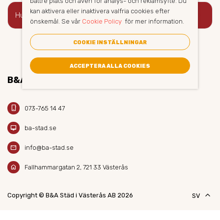
bättre plats och även för analys- och reklamsyfte. Du
kan aktivera eller inaktivera valfria cookies efter
keyboard_arrow_right
Hur bokar jag golvvård?
önskemål. Se vår
Cookie Policy
för mer information.
COOKIE INSTÄLLNINGAR
ACCEPTERA ALLA COOKIES
B&A STÄD AB
phone_iphone
073-765 14 47
desktop_mac
ba-stad.se
mail
info@ba-stad.se
home
Fallhammargatan 2, 721 33 Västerås
keyboard_arrow_up
Copyright © B&A Städ i Västerås AB 2026
SV