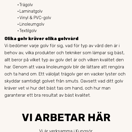
Trägolv
Laminatgolv
Vinyl & PVC-golv
Linoleumgolv
Textilgolv
Olika golv kräver olika golvvård
Vi bedömer varje golv för sig, vad för typ av vård den är i
behov av, vilka produkter och tekniker som lämpar sig bäst,
allt beror på vilket typ av golv det är och vilken kvalitet den
har. Genom att vaxa linoleumgolv blir de lättare att rengöra
och ta hand om. Ett väloljat trägolv ger en vacker lyster och
skyddar samtidigt golvet från smuts. Oavsett vad ditt golv
kräver vet vi hur det bäst tas om hand, och hur man
garanterar ett bra resultat av bäst kvalitet.
VI ARBETAR HÄR
Vi är verksamma i Kungsör.