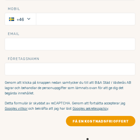
MOBIL
keyboard_arrow_down
+46
EMAIL
FÖRETAGSNAMN
Genom att klicka på knappen nedan samtycker du till att B&A Städ i Västerås AB 
lagrar och behandlar de personuppgifter som lämnats ovan för att ge dig det 
begärda innehållet.
Detta formulär är skyddat av reCAPTCHA. Genom att fortsätta accepterar jag
Googles villkor
och bekräfta att jag har läst
Googles sekretesspolicy
.
FÅ EN KOSTNADSFRI OFFERT