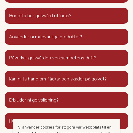
keyboard_arrow_right
Hur ofta bör golvvård utföras?
keyboard_arrow_right
Använder ni miljövänliga produkter?
keyboard_arrow_right
Påverkar golvvården verksamhetens drift?
keyboard_arrow_right
Kan ni ta hand om fläckar och skador på golvet?
keyboard_arrow_right
Erbjuder ni golvslipning?
keyboard_arrow_right
Hur kan jag förbereda inför golvvården?
Vi använder cookies för att göra vår webbplats till en