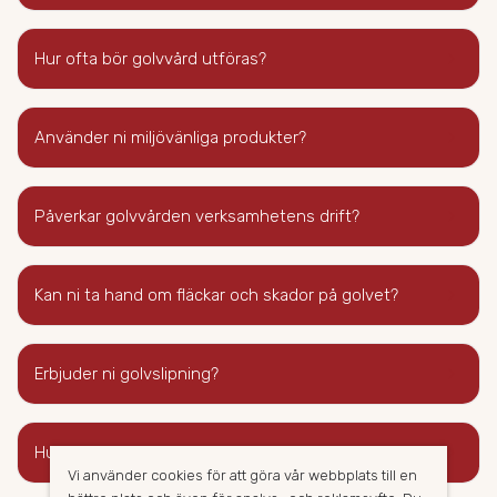
keyboard_arrow_right
Hur ofta bör golvvård utföras?
keyboard_arrow_right
Använder ni miljövänliga produkter?
keyboard_arrow_right
Påverkar golvvården verksamhetens drift?
keyboard_arrow_right
Kan ni ta hand om fläckar och skador på golvet?
keyboard_arrow_right
Erbjuder ni golvslipning?
keyboard_arrow_right
Hur kan jag förbereda inför golvvården?
Vi använder cookies för att göra vår webbplats till en