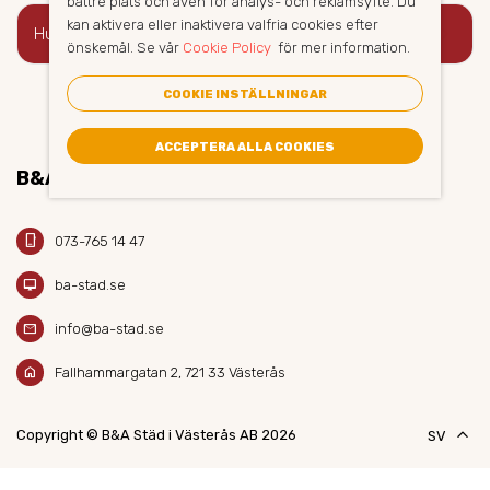
bättre plats och även för analys- och reklamsyfte. Du
kan aktivera eller inaktivera valfria cookies efter
keyboard_arrow_right
Hur bokar jag golvvård?
önskemål. Se vår
Cookie Policy
för mer information.
COOKIE INSTÄLLNINGAR
ACCEPTERA ALLA COOKIES
B&A STÄD AB
phone_iphone
073-765 14 47
desktop_mac
ba-stad.se
mail
info@ba-stad.se
home
Fallhammargatan 2, 721 33 Västerås
keyboard_arrow_up
Copyright © B&A Städ i Västerås AB 2026
SV