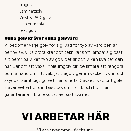
Trägolv
Laminatgolv
Vinyl & PVC-golv
Linoleumgolv
Textilgolv
Olika golv kräver olika golvvård
Vi bedömer varje golv för sig, vad för typ av vård den är i
behov av, vilka produkter och tekniker som lämpar sig bäst,
allt beror på vilket typ av golv det är och vilken kvalitet den
har. Genom att vaxa linoleumgolv blir de lättare att rengöra
och ta hand om. Ett väloljat trägolv ger en vacker lyster och
skyddar samtidigt golvet från smuts. Oavsett vad ditt golv
kräver vet vi hur det bäst tas om hand, och hur man
garanterar ett bra resultat av bäst kvalitet.
VI ARBETAR HÄR
Vi är verksamma i Kvicksund.