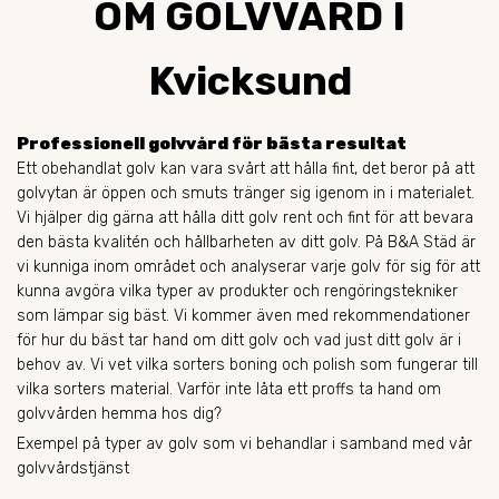
OM GOLVVÅRD I
Kvicksund
Professionell golvvård för bästa resultat
Ett obehandlat golv kan vara svårt att hålla fint, det beror på att
golvytan är öppen och smuts tränger sig igenom in i materialet.
Vi hjälper dig gärna att hålla ditt golv rent och fint för att bevara
den bästa kvalitén och hållbarheten av ditt golv. På B&A Städ är
vi kunniga inom området och analyserar varje golv för sig för att
kunna avgöra vilka typer av produkter och rengöringstekniker
som lämpar sig bäst. Vi kommer även med rekommendationer
för hur du bäst tar hand om ditt golv och vad just ditt golv är i
behov av. Vi vet vilka sorters boning och polish som fungerar till
vilka sorters material. Varför inte låta ett proffs ta hand om
golvvården hemma hos dig?
Exempel på typer av golv som vi behandlar i samband med vår
golvvårdstjänst