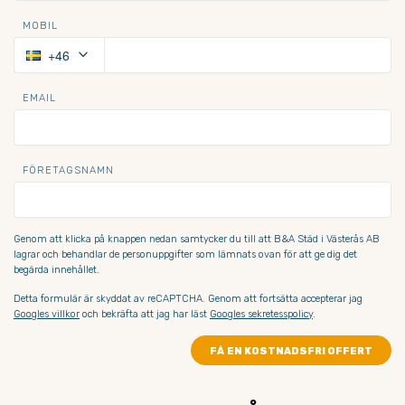
MOBIL
keyboard_arrow_down
+46
EMAIL
FÖRETAGSNAMN
Genom att klicka på knappen nedan samtycker du till att B&A Städ i Västerås AB 
lagrar och behandlar de personuppgifter som lämnats ovan för att ge dig det 
begärda innehållet.
Detta formulär är skyddat av reCAPTCHA. Genom att fortsätta accepterar jag
Googles villkor
och bekräfta att jag har läst
Googles sekretesspolicy
.
FÅ EN KOSTNADSFRI OFFERT