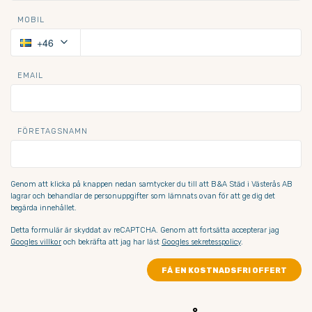
MOBIL
keyboard_arrow_down
+46
EMAIL
FÖRETAGSNAMN
Genom att klicka på knappen nedan samtycker du till att B&A Städ i Västerås AB 
lagrar och behandlar de personuppgifter som lämnats ovan för att ge dig det 
begärda innehållet.
Detta formulär är skyddat av reCAPTCHA. Genom att fortsätta accepterar jag
Googles villkor
och bekräfta att jag har läst
Googles sekretesspolicy
.
FÅ EN KOSTNADSFRI OFFERT