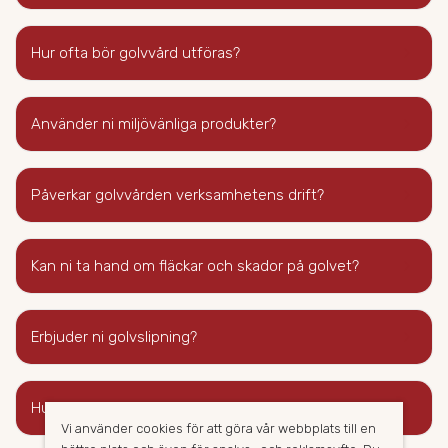
keyboard_arrow_right
Hur ofta bör golvvård utföras?
keyboard_arrow_right
Använder ni miljövänliga produkter?
keyboard_arrow_right
Påverkar golvvården verksamhetens drift?
keyboard_arrow_right
Kan ni ta hand om fläckar och skador på golvet?
keyboard_arrow_right
Erbjuder ni golvslipning?
keyboard_arrow_right
Hur kan jag förbereda inför golvvården?
Vi använder cookies för att göra vår webbplats till en