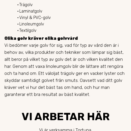
Trägolv
Laminatgolv
Vinyl & PVC-golv
Linoleumgolv
Textilgolv
Olika golv kräver olika golvvård
Vi bedömer varje golv för sig, vad för typ av vård den är i
behov av, vilka produkter och tekniker som lämpar sig bäst,
allt beror på vilket typ av golv det är och vilken kvalitet den
har. Genom att vaxa linoleumgolv blir de lättare att rengöra
och ta hand om. Ett väloljat trägolv ger en vacker lyster och
skyddar samtidigt golvet från smuts. Oavsett vad ditt golv
kräver vet vi hur det bäst tas om hand, och hur man
garanterar ett bra resultat av bäst kvalitet.
VI ARBETAR HÄR
Vi är verksamma i Tortuna.