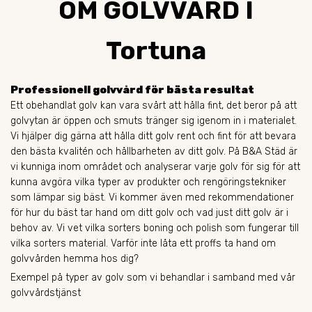
OM GOLVVÅRD I
Tortuna
Professionell golvvård för bästa resultat
Ett obehandlat golv kan vara svårt att hålla fint, det beror på att
golvytan är öppen och smuts tränger sig igenom in i materialet.
Vi hjälper dig gärna att hålla ditt golv rent och fint för att bevara
den bästa kvalitén och hållbarheten av ditt golv. På B&A Städ är
vi kunniga inom området och analyserar varje golv för sig för att
kunna avgöra vilka typer av produkter och rengöringstekniker
som lämpar sig bäst. Vi kommer även med rekommendationer
för hur du bäst tar hand om ditt golv och vad just ditt golv är i
behov av. Vi vet vilka sorters boning och polish som fungerar till
vilka sorters material. Varför inte låta ett proffs ta hand om
golvvården hemma hos dig?
Exempel på typer av golv som vi behandlar i samband med vår
golvvårdstjänst