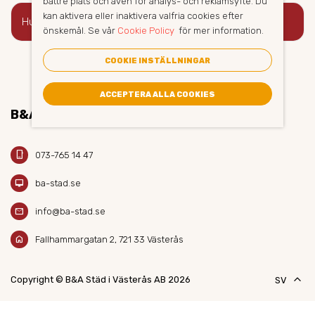
bättre plats och även för analys- och reklamsyfte. Du
kan aktivera eller inaktivera valfria cookies efter
keyboard_arrow_right
Hur bokar jag golvvård?
önskemål. Se vår
Cookie Policy
för mer information.
COOKIE INSTÄLLNINGAR
ACCEPTERA ALLA COOKIES
B&A STÄD AB
phone_iphone
073-765 14 47
desktop_mac
ba-stad.se
mail
info@ba-stad.se
home
Fallhammargatan 2, 721 33 Västerås
keyboard_arrow_up
Copyright © B&A Städ i Västerås AB 2026
SV