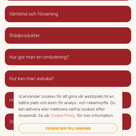
keyboard_arrow_right
Väntetid och försening
keyboard_arrow_right
Städprodukter
keyboard_arrow_right
Hur gör man en ombokning?
keyboard_arrow_right
Hur kan man avboka?
Vi använder cookies för att göra vår webbplats till en
keyboard_arrow_right
Hur gör man med nycklar?
bättre plats och även för analys- och reklamsyfte. Du
kan aktivera eller inaktivera valfria cookies efter
önskemål. Se vår
Cookie Policy
för mer information.
keyboard_arrow_right
Städutrustning
COOKIE INSTÄLLNINGAR