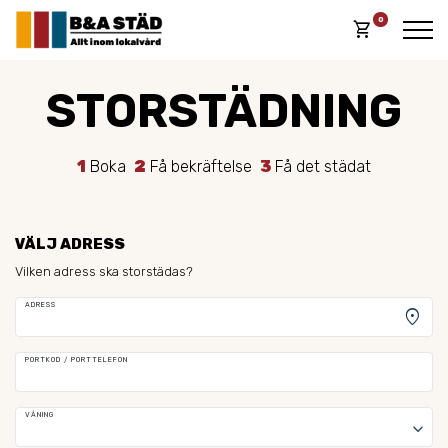
0
shopping_cart
STORSTÄDNING
1
Boka
2
Få bekräftelse
3
Få det städat
VÄLJ ADRESS
Vilken adress ska storstädas?
ADRESS
location_on
PORTKOD / PORTTELEFON
VÅNING
keyboard_arrow_down