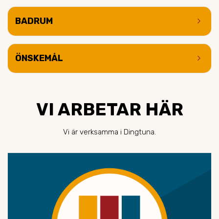
keyboard_arrow_right
BADRUM
keyboard_arrow_right
ÖNSKEMÅL
VI ARBETAR HÄR
Vi är verksamma i Dingtuna.