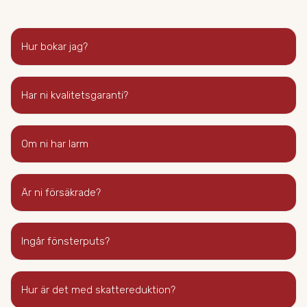
keyboard_arrow_right
Hur bokar jag?
keyboard_arrow_right
Har ni kvalitetsgaranti?
keyboard_arrow_right
Om ni har larm
keyboard_arrow_right
Är ni försäkrade?
keyboard_arrow_right
Ingår fönsterputs?
keyboard_arrow_right
Hur är det med skattereduktion?