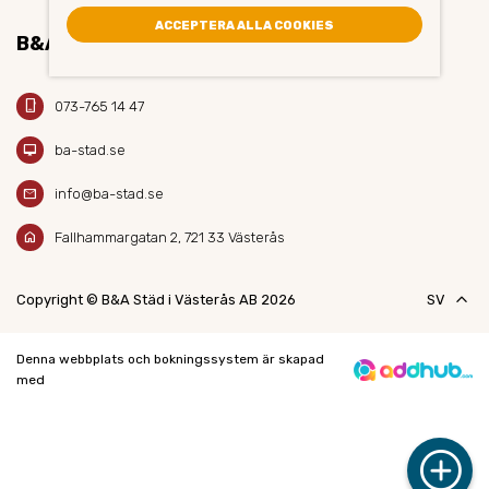
ACCEPTERA ALLA COOKIES
B&A STÄD AB
phone_iphone
073-765 14 47
desktop_mac
ba-stad.se
mail
info@ba-stad.se
home
Fallhammargatan 2, 721 33 Västerås
keyboard_arrow_up
Copyright © B&A Städ i Västerås AB 2026
SV
Denna webbplats och bokningssystem är skapad
med
add_circle