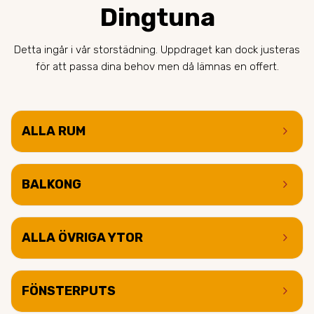
Dingtuna
Detta ingår i vår storstädning. Uppdraget kan dock justeras
för att passa dina behov men då lämnas en offert.
keyboard_arrow_right
ALLA RUM
keyboard_arrow_right
BALKONG
keyboard_arrow_right
ALLA ÖVRIGA YTOR
keyboard_arrow_right
FÖNSTERPUTS