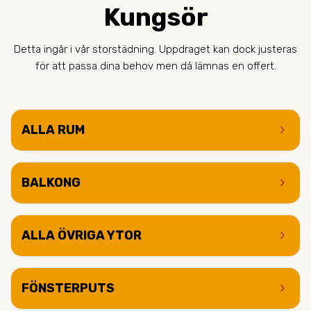
Kungsör
Detta ingår i vår storstädning. Uppdraget kan dock justeras
för att passa dina behov men då lämnas en offert.
keyboard_arrow_right
ALLA RUM
keyboard_arrow_right
BALKONG
keyboard_arrow_right
ALLA ÖVRIGA YTOR
keyboard_arrow_right
FÖNSTERPUTS