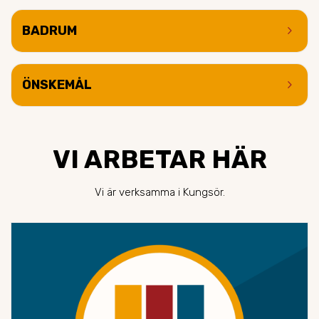
keyboard_arrow_right
BADRUM
keyboard_arrow_right
ÖNSKEMÅL
VI ARBETAR HÄR
Vi är verksamma i Kungsör.