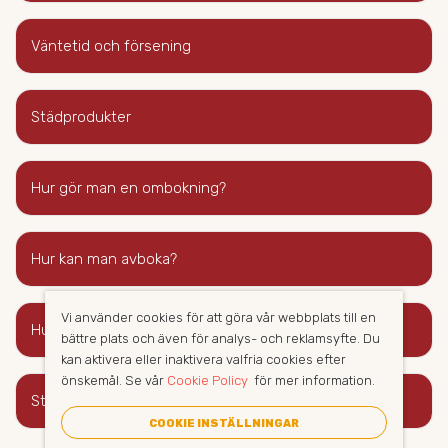
keyboard_arrow_right
Väntetid och försening
keyboard_arrow_right
Städprodukter
keyboard_arrow_right
Hur gör man en ombokning?
keyboard_arrow_right
Hur kan man avboka?
Vi använder cookies för att göra vår webbplats till en
keyboard_arrow_right
Hur gör man med nycklar?
bättre plats och även för analys- och reklamsyfte. Du
kan aktivera eller inaktivera valfria cookies efter
önskemål. Se vår
Cookie Policy
för mer information.
keyboard_arrow_right
Städutrustning
COOKIE INSTÄLLNINGAR