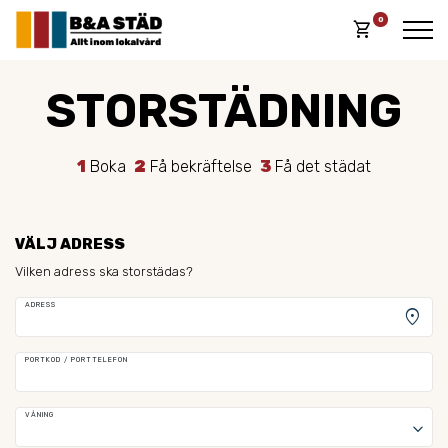
0
shopping_cart
STORSTÄDNING
1
Boka
2
Få bekräftelse
3
Få det städat
VÄLJ ADRESS
Vilken adress ska storstädas?
ADRESS
location_on
PORTKOD / PORTTELEFON
VÅNING
keyboard_arrow_down