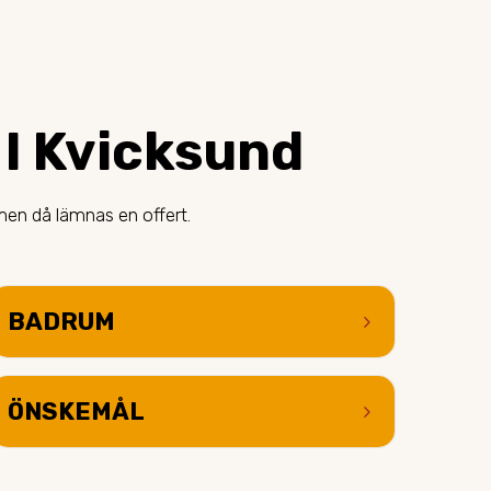
I Kvicksund
men då lämnas en offert.
BADRUM
keyboard_arrow_right
ÖNSKEMÅL
keyboard_arrow_right