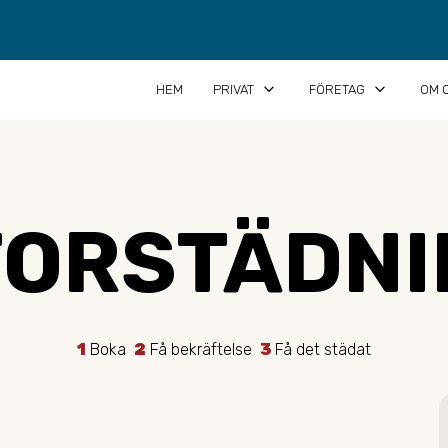
keyboard_arrow_down
keyboard_arrow_down
HEM
PRIVAT
FÖRETAG
OM 
TORSTÄDNI
1
Boka
2
Få bekräftelse
3
Få det städat