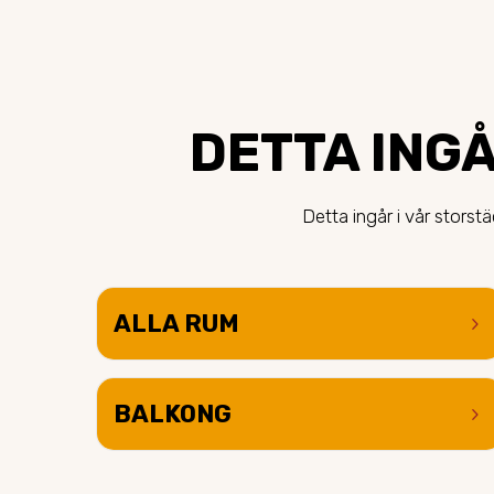
DETTA INGÅ
Detta ingår i vår stors
ALLA RUM
keyboard_arrow_right
BALKONG
keyboard_arrow_right