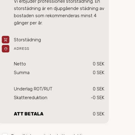
Vi erbjuder professionell storstädning. En 
storstädning är en djupgående städning av 
bostaden som rekommenderas minst 4 
gånger per år.
Storstädning
shopping_cart
location_on
ADRESS
Netto
0 SEK
Summa
0 SEK
Underlag ROT/RUT
0 SEK
Skattereduktion
-0 SEK
ATT BETALA
0 SEK