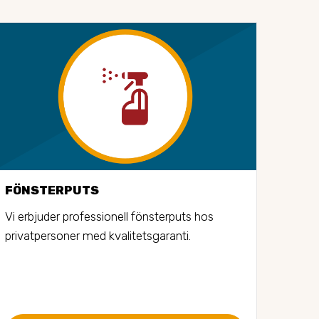
FÖNSTERPUTS
STO
Vi erbjuder professionell fönsterputs hos 
Vi er
privatpersoner med kvalitetsgaranti.
stors
bost
gånge