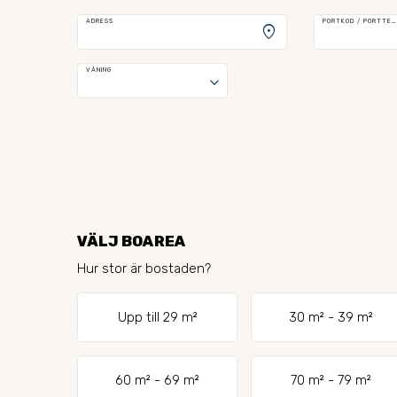
ADRESS
PORTKOD / PORTTELEFON
location_on
VÅNING
keyboard_arrow_down
VÄLJ BOAREA
Hur stor är bostaden?
Upp till 29 m²
30 m² - 39 m²
60 m² - 69 m²
70 m² - 79 m²