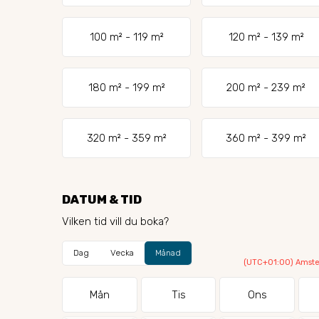
100 m² - 119 m²
120 m² - 139 m²
180 m² - 199 m²
200 m² - 239 m²
320 m² - 359 m²
360 m² - 399 m²
DATUM & TID
Vilken tid vill du boka?
Dag
Vecka
Månad
(UTC+01:00) Amster
Mån
Tis
Ons