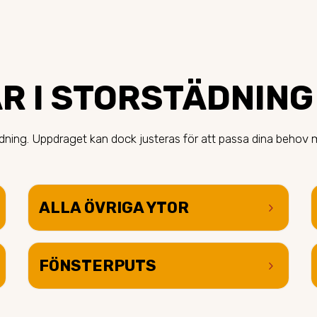
R I STORSTÄDNING 
tädning. Uppdraget kan dock justeras för att passa dina behov 
ALLA ÖVRIGA YTOR
keyboard_arrow_right
FÖNSTERPUTS
keyboard_arrow_right