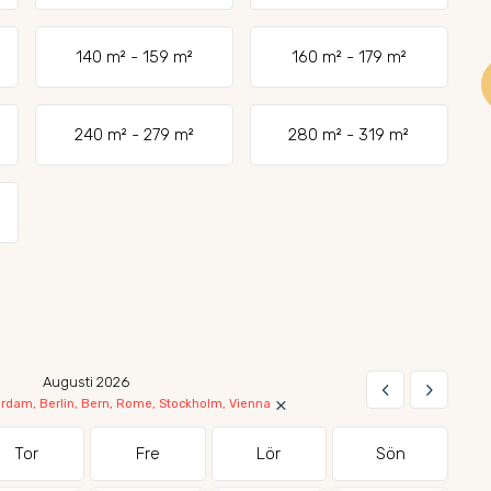
140 m² - 159 m²
160 m² - 179 m²
240 m² - 279 m²
280 m² - 319 m²
Augusti 2026
keyboard_arrow_left
keyboard_arrow_right
×
dam, Berlin, Bern, Rome, Stockholm, Vienna
Tor
Fre
Lör
Sön