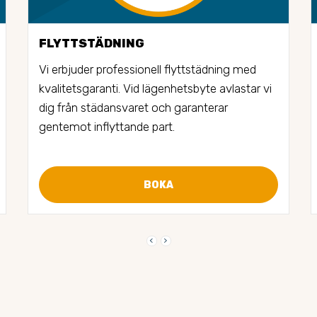
FLYTTSTÄDNING
Vi erbjuder professionell flyttstädning med 
kvalitetsgaranti. Vid lägenhetsbyte avlastar vi 
dig från städansvaret och garanterar 
gentemot inflyttande part.
BOKA
keyboard_arrow_left
keyboard_arrow_right