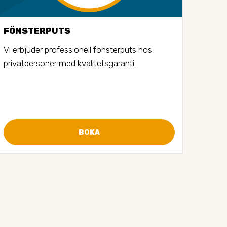
FÖNSTERPUTS
STO
Vi erbjuder professionell fönsterputs hos 
Vi er
privatpersoner med kvalitetsgaranti.
stors
bost
gånge
BOKA