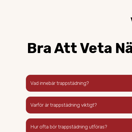
Bra Att Veta Nä
Vad innebär trappstädning?
Varför är trappstädning viktigt?
Hur ofta bör trappstädning utföras?