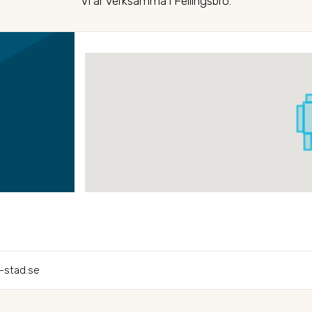
Vi är verksamma i Fellingsbro.
-stad.se