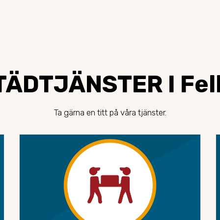
ÄDTJÄNSTER I Fel
Ta gärna en titt på våra tjänster.