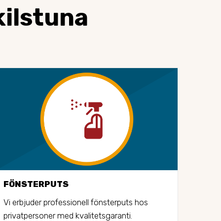
ilstuna
FÖNSTERPUTS
STO
Vi erbjuder professionell fönsterputs hos 
Vi er
privatpersoner med kvalitetsgaranti.
stors