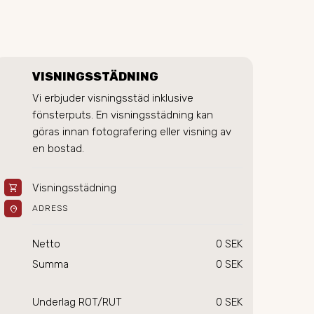
VISNINGSSTÄDNING
Vi erbjuder visningsstäd inklusive 
fönsterputs. En visningsstädning kan 
göras innan fotografering eller visning av 
en bostad. 
Visningsstädning
shopping_cart
location_on
ADRESS
Netto
0 SEK
Summa
0 SEK
Underlag ROT/RUT
0 SEK