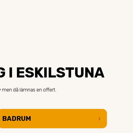
G I ESKILSTUNA
v men då lämnas en offert.
BADRUM
keyboard_arrow_right