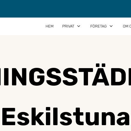
keyboard_arrow_down
keyboard_arrow_down
HEM
PRIVAT
FÖRETAG
OM 
NINGSSTÄD
Eskilstuna