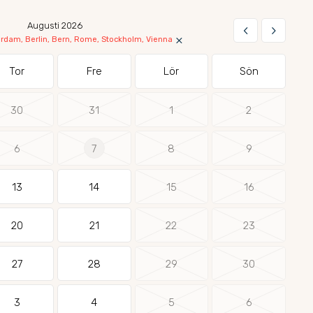
Augusti 2026
keyboard_arrow_left
keyboard_arrow_right
×
dam, Berlin, Bern, Rome, Stockholm, Vienna
Tor
Fre
Lör
Sön
30
31
1
2
6
7
8
9
13
14
15
16
20
21
22
23
27
28
29
30
3
4
5
6