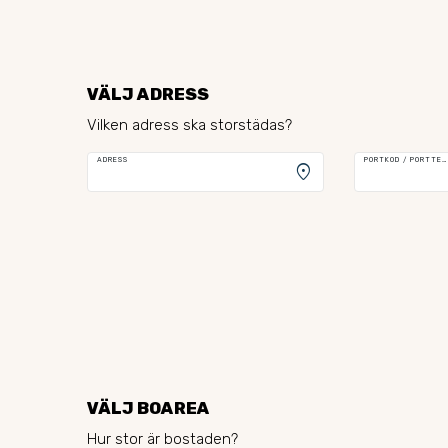
VÄLJ ADRESS
Vilken adress ska storstädas?
ADRESS
PORTKOD / PORTTELEFON
location_on
VÄLJ BOAREA
Hur stor är bostaden?