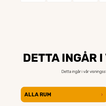
DETTA INGÅR I
Detta ingår i vår visning
ALLA RUM
keyboard_arrow_right