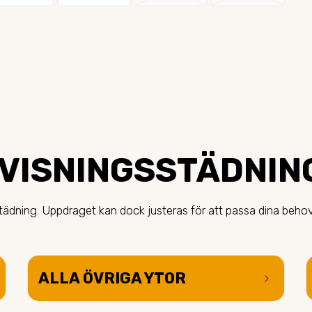
 VISNINGSSTÄDNIN
sstädning. Uppdraget kan dock justeras för att passa dina beho
ALLA ÖVRIGA YTOR
keyboard_arrow_right