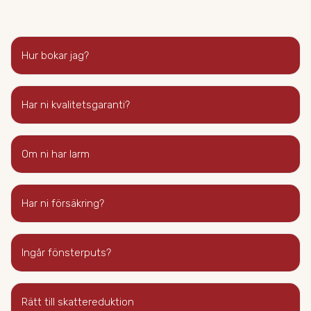
keyboard_arrow_right
Hur bokar jag?
keyboard_arrow_right
Har ni kvalitetsgaranti?
keyboard_arrow_right
Om ni har larm
keyboard_arrow_right
Har ni försäkring?
keyboard_arrow_right
Ingår fönsterputs?
keyboard_arrow_right
Rätt till skattereduktion