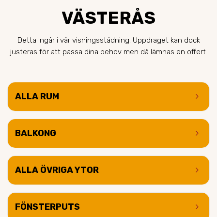
VÄSTERÅS
Detta ingår i vår visningsstädning. Uppdraget kan dock
justeras för att passa dina behov men då lämnas en offert.
keyboard_arrow_right
ALLA RUM
keyboard_arrow_right
BALKONG
keyboard_arrow_right
ALLA ÖVRIGA YTOR
keyboard_arrow_right
FÖNSTERPUTS