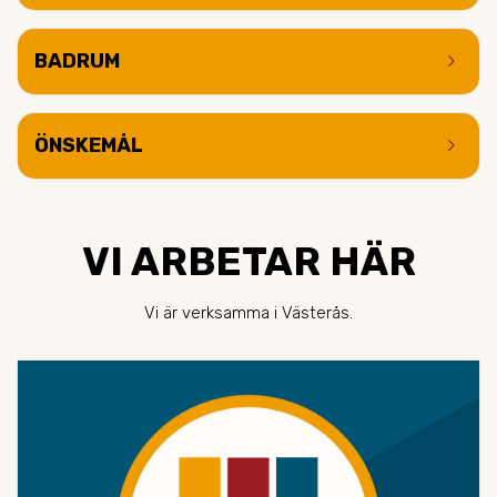
keyboard_arrow_right
BADRUM
keyboard_arrow_right
ÖNSKEMÅL
VI ARBETAR HÄR
Vi är verksamma i Västerås.