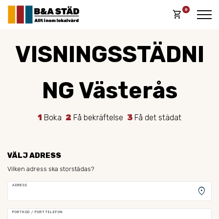
0
shopping_cart
VISNINGSSTÄDNI
NG Västerås
1
Boka
2
Få bekräftelse
3
Få det städat
VÄLJ ADRESS
Vilken adress ska storstädas?
ADRESS
location_on
PORTKOD / PORTTELEFON